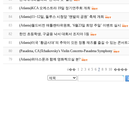
85
(Atlanta)KCA 오케스트라 19일 정기연주회 개최
84
(Atlanta)11~12일, 둘루스 시청앞 ‘맨발의 공원’ 축제 개최
83
(Atlanta)월드비전 애틀랜타위원회, ‘6월23일 희망 주일’ 이벤트 실시
82
한인 초등학생, 구글용 낙서 대회서 조지아 1등
81
(Atlanta)미국 ‘황금시대’의 추억이 깃든 정통 재즈를 즐길 수 있는 콘서
80
(Pasadena, CA)Tchaikovsky's Violin Concerto-Pasadena Symphony
79
(Atlanta)위더스푼과 함께 영화찍으실 분?
ó��
1
2
3
4
5
6
7
8
9
10
����