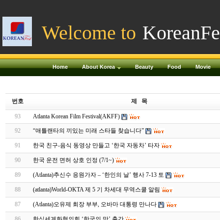
Welcome to
KoreanFe
Home
About Korea
Beauty
Food
Movie
번호
제 목
93
Atlanta Korean Film Festival(AKFF)
92
“애틀랜타의 끼있는 미래 스타들 찾습니다”
91
한국 친구-음식 동영상 만들고 ‘한국 자동차’ 타자
90
한국 운전 면허 상호 인정 (7/1~)
89
(Atlanta)추신수 응원가자 – ‘한인의 날’ 행사 7-13 토
88
(atlanta)World-OKTA 제 5 기 차세대 무역스쿨 알림
87
(Atlanta)오유제 회장 부부, 오바마 대통령 만나다
86
한식세계화협의회 ‘한국의 맛’ 출간