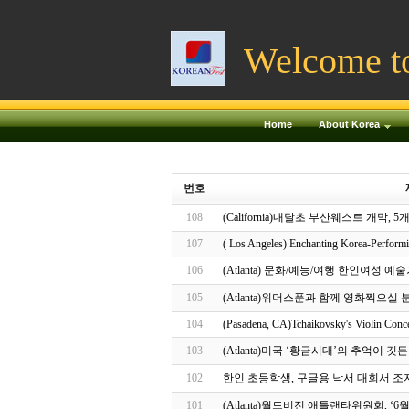
Welcome t
Home
About Korea
번호
108
(California)내달초 부산웨스트 개막, 
107
( Los Angeles) Enchanting Korea-Performi
106
(Atlanta) 문화/예능/여행 한인여성
105
(Atlanta)위더스푼과 함께 영화찍으실 분
104
(Pasadena, CA)Tchaikovsky's Violin Con
103
(Atlanta)미국 ‘황금시대’의 추억이 
102
한인 초등학생, 구글용 낙서 대회서 조
101
(Atlanta)월드비전 애틀랜타위원회, ‘