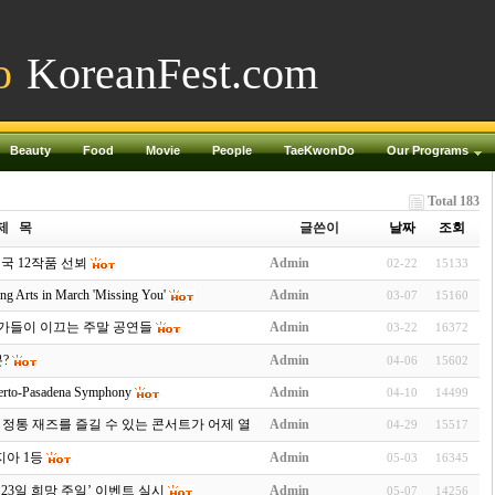
o
KoreanFest.com
Beauty
Food
Movie
People
TaeKwonDo
Our Programs
Total 183
제 목
글쓴이
날짜
조회
5개국 12작품 선뵈
Admin
02-22
15133
ng Arts in March 'Missing You'
Admin
03-07
15160
 예술가들이 이끄는 주말 공연들
Admin
03-22
16372
?
Admin
04-06
15602
certo-Pasadena Symphony
Admin
04-10
14499
깃든 정통 재즈를 즐길 수 있는 콘서트가 어제 열렸다.
Admin
04-29
15517
지아 1등
Admin
05-03
16345
6월23일 희망 주일’ 이벤트 실시
Admin
05-07
14256