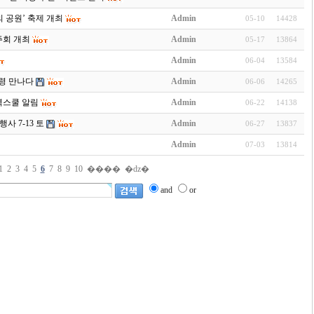
발의 공원’ 축제 개최
Admin
05-10
14428
연주회 개최
Admin
05-17
13864
Admin
06-04
13584
통령 만나다
Admin
06-06
14265
 무역스쿨 알림
Admin
06-22
14138
행사 7-13 토
Admin
06-27
13837
Admin
07-03
13814
1
2
3
4
5
6
7
8
9
10
����
�ǳ�
and
or