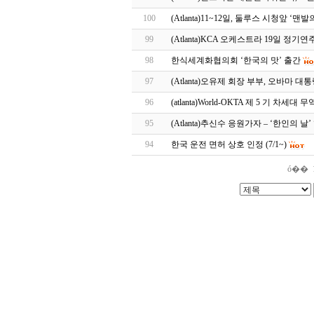
100
(Atlanta)11~12일, 둘루스 시청앞 ‘맨
99
(Atlanta)KCA 오케스트라 19일 정기
98
한식세계화협의회 ‘한국의 맛’ 출간
97
(Atlanta)오유제 회장 부부, 오바마 대
96
(atlanta)World-OKTA 제 5 기 차세대
95
(Atlanta)추신수 응원가자 – ‘한인의 날’ 
94
한국 운전 면허 상호 인정 (7/1~)
ó��