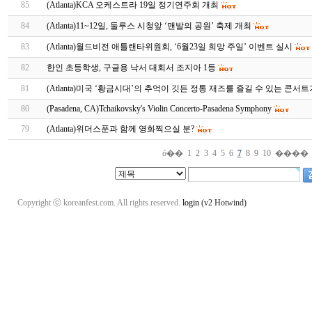
85
(Atlanta)KCA 오케스트라 19일 정기연주회 개최
84
(Atlanta)11~12일, 둘루스 시청앞 ‘맨발의 공원’ 축제 개최
83
(Atlanta)월드비전 애틀랜타위원회, ‘6월23일 희망 주일’ 이벤트 실시
82
한인 초등학생, 구글용 낙서 대회서 조지아 1등
81
(Atlanta)미국 ‘황금시대’의 추억이 깃든 정통 재즈를 즐길 수 있는 콘서
80
(Pasadena, CA)Tchaikovsky's Violin Concerto-Pasadena Symphony
79
(Atlanta)위더스푼과 함께 영화찍으실 분?
ó��
1
2
3
4
5
6
7
8
9
10
����
Copyright ⓒ koreanfest.com. All rights reserved.
login
(v2 Hotwind)