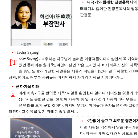
태극기와 함께한 전광훈목사의 행
태극기와 함께한 전광훈목사의 행동은 존중받아 마
판결문.
[Today Saying]
oday Saying] - ♤우리는 지구별에 놀러온 여행객들이다♤ 살면서 꼭 기억해야 하는 것은 무엇인가? 2,000년전 화산재에 덮
[T
였던 폼페이는 원래 5만여명이 살던 작은 도시였다. 비세비우스 산의 대폭발이 있기전 화산재가 조금씩 뿜어져 나오는 며
칠 동안 노예와 가난한 시민들은 서둘러 피난을 떠났다. 결국 파묻힌 2,000여 명은 귀족들과 돈 많은 상인들이었다. 돈과
권력, 명예로 배부른 사람들은 마지막까지 자기의 저택을 지키려다가…
곧 다가올 미래
미래 예측 - 구글 번역문 제목: 내일을 환영한다 얼마나 재미있는 읽을거리와 매우 논리적인 예언이 있는가. 20년 전에는
⚘
생각지도 못했던 것들. 첫 번째 자동차 중 몇 대가 전기 자동차라니 우습군. 완전 동그라미 쳐놨어. 우리들 중 많은 사람들
은 변화를 보지 못할 것이다. 하지만 우리의 아이들과 손자들은 아마 그렇게 할 것이다. 1- 기본 엔진 자동차 수리점은 사
라진다. 그 이유를 알기 위해 계속 읽으세…
<한없이 슬프고 외로운 영혼에게
이런 사람은 걱정하지 않습니다 가슴
다. 지금은 비록 실패와 낙심으로 힘