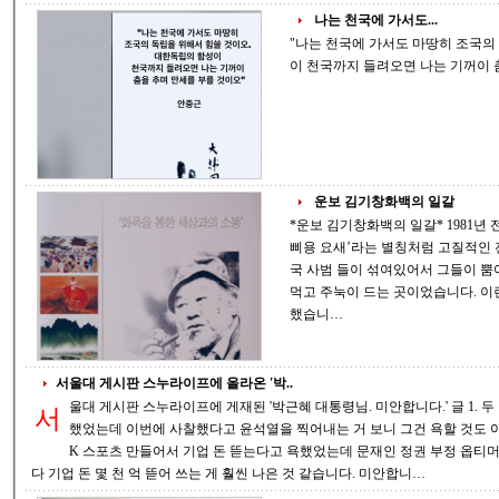
나는 천국에 가서도...
"나는 천국에 가서도 마땅히 조국의 독립을 
운보 김기창화백의 일갈
*운보 김기창화백의 일갈* 1981년 전두환 대통령 시절에 설립된 청송교도소는 ‘빠
삐용 요새’라는 별칭처럼 고질적인
국 사범 들이 섞여있어서 그들이 뿜어내는 드센 기운에 보통 사람들은 잔뜩 겁을
먹고 주눅이 드는 곳이었습니다. 이런 사람들 앞에서 운보(김기창화백) 는 강연을
했습니…
서울대 게시판 스누라이프에 올라온 '박..
울대 게시판 스누라이프에 게재된 '박근혜 대통령님. 미안합니다.' 글 1. 두 집 살림한다고 검찰총장 채동욱을 잘랐을 때 욕
서
했었는데 이번에 사찰했다고 윤석열을 찍어내는 거 보니 그건 욕할 것도 아니었다
K 스포츠 만들어서 기업 돈 뜯는다고 욕했었는데 문재인 정권 부정 옵티머스,
다 기업 돈 몇 천 억 뜯어 쓰는 게 훨씬 나은 것 같습니다. 미안합니…