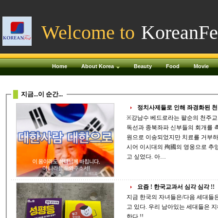
Welcome to
KoreanFe
Home
About Korea
Beauty
Food
Movie
지금...이 순간...
정치사제들로 인해 좌경화된 천주
※강남수 베드로라는 팔순의 천주교
독선과 종북좌파 신부들의 회개를 
원으로 이송되었지만 치료를 거부하
시어 이시대의 殉國의 영웅으로 추앙받고 있습니다. - 
고 싶었다. 아…
요즘 ! 한국교과서 심각 심각 !!
지금 한국의 자녀들은/다음 세대들은 현정권으로 인하여 공산사회주의로 빠
고 있다. 우리 남아있는 세대들은 지혜로운 방법을 찾아야만하며, 곧 선택해야만
한다 !!