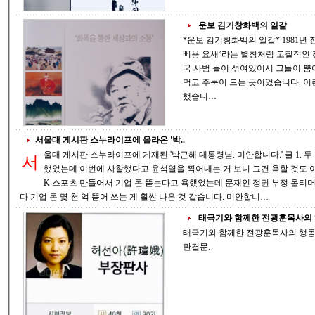
운보 김기창화백의 일갈
*운보 김기창화백의 일갈* 1981년 전두환 대통령 시절에 설립된 청송교도소는 ‘빠
삐용 요새’라는 별칭처럼 고질적인
국 사범 들이 섞여있어서 그들이 뿜어내는 드센 기운에 보통 사람들은 잔뜩 겁을
먹고 주눅이 드는 곳이었습니다. 이런 사람들 앞에서 운보(김기창화백) 는 강연을
했습니…
서울대 게시판 스누라이프에 올라온 '박..
울대 게시판 스누라이프에 게재된 '박근혜 대통령님. 미안합니다.' 글 1. 두 집 살림한다고 검찰총장 채동욱을 잘랐을 때 욕
서
했었는데 이번에 사찰했다고 윤석열을 찍어내는 거 보니 그건 욕할 것도 아니었다
K 스포츠 만들어서 기업 돈 뜯는다고 욕했었는데 문재인 정권 부정 옵티머스,
다 기업 돈 몇 천 억 뜯어 쓰는 게 훨씬 나은 것 같습니다. 미안합니…
태극기와 함께한 전광훈목사의 행
태극기와 함께한 전광훈목사의 행동은 존중받아 마
판결문.