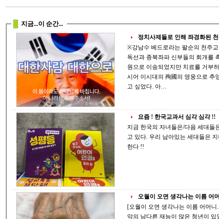
지금...이 순간...
정치사제들로 인해 좌경화된 천주
※강남수 베드로라는 팔순의 천주교
독선과 종북좌파 신부들의 회개를 
원으로 이송되었지만 치료를 거부하
시어 이시대의 殉國의 영웅으로 추앙받고 있습니다. - 
고 싶었다. 아…
요즘 ! 한국교과서 심각 심각 !!
지금 한국의 자녀들은/다음 세대들은 현정권으로 인하여 공산사회주의로 빠
고 있다. 우리 남아있는 세대들은 지혜로운 방법을 찾아야만하며, 곧 선택해야만
한다 !!
오월이 오면 생각나는 이름 어머니.
[오월이 오면 생각나는 이름 어머니..!!] 일제 강점기에 이흥렬(李興烈) 이
악의 남다른 재능이 많은 청년이 있었습니다. 그는 재능이 있는