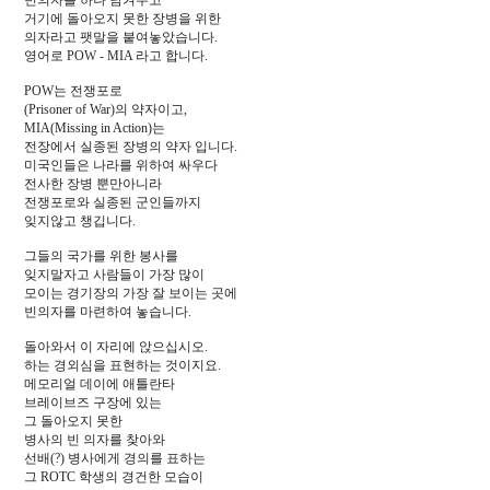
거기에 돌아오지 못한 장병을 위한
의자라고 팻말을 붙여놓았습니다.
영어로 POW - MIA 라고 합니다.
POW는 전쟁포로
(Prisoner of War)의 약자이고,
MIA(Missing in Action)는
전장에서 실종된 장병의 약자 입니다.
미국인들은 나라를 위하여 싸우다
전사한 장병 뿐만아니라
전쟁포로와 실종된 군인들까지
잊지않고 챙깁니다.
그들의 국가를 위한 봉사를
잊지말자고 사람들이 가장 많이
모이는 경기장의 가장 잘 보이는 곳에
빈의자를 마련하여 놓습니다.
돌아와서 이 자리에 앉으십시오.
하는 경외심을 표현하는 것이지요.
메모리얼 데이에 애틀란타
브레이브즈 구장에 있는
그 돌아오지 못한
병사의 빈 의자를 찾아와
선배(?) 병사에게 경의를 표하는
그 ROTC 학생의 경건한 모습이