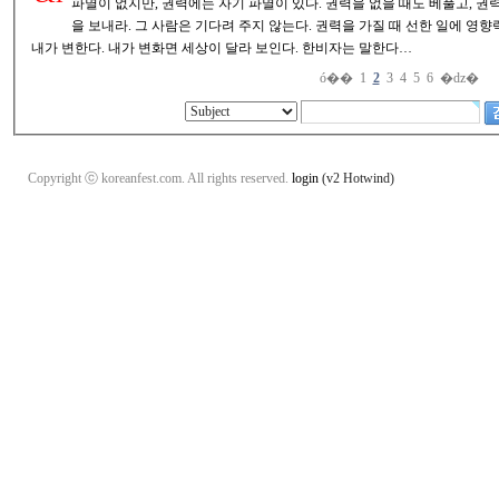
파멸이 없지만, 권력에는 자기 파멸이 있다. 권력을 없을 때도 베풀고, 권력을 가질 때 더 베풀어라. 꽃이 시들기 전에 꽃
을 보내라. 그 사람은 기다려 주지 않는다. 권력을 가질 때 선한 일에 영향력을 펼쳐라. 그러면 세상이 변하는 것이 아니라
내가 변한다. 내가 변화면 세상이 달라 보인다. 한비자는 말한다…
ó��
1
2
3
4
5
6
�ǳ�
Copyright ⓒ koreanfest.com. All rights reserved.
login
(v2 Hotwind)