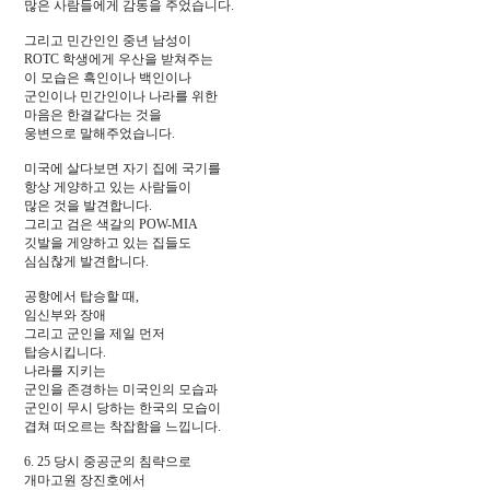
많은 사람들에게 감동을 주었습니다.
그리고 민간인인 중년 남성이
ROTC 학생에게 우산을 받쳐주는
이 모습은 흑인이나 백인이나
군인이나 민간인이나 나라를 위한
마음은 한결같다는 것을
웅변으로 말해주었습니다.
미국에 살다보면 자기 집에 국기를
항상 게양하고 있는 사람들이
많은 것을 발견합니다.
그리고 검은 색갈의 POW-MIA
깃발을 게양하고 있는 집들도
심심찮게 발견합니다.
공항에서 탑승할 때,
임신부와 장애
그리고 군인을 제일 먼저
탑승시킵니다.
나라를 지키는
군인을 존경하는 미국인의 모습과
군인이 무시 당하는 한국의 모습이
겹쳐 떠오르는 착잡함을 느낍니다.
6. 25 당시 중공군의 침략으로
개마고원 장진호에서