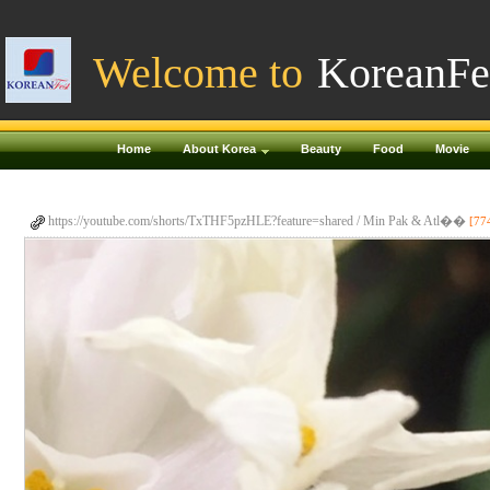
Welcome to
KoreanFe
Home
About Korea
Beauty
Food
Movie
https://youtube.com/shorts/TxTHF5pzHLE?feature=shared / Min Pak & Atl��
[77