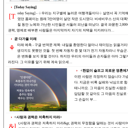
[Today Saying]
oday Saying] - ♤우리는 지구별에 놀러온 여행객들이다♤ 살면서 꼭 기억해야 하는 것은 무엇인가? 2,000년전 화산재에 덮
[T
였던 폼페이는 원래 5만여명이 살던 작은 도시였다. 비세비우스 산의 대폭발이 있기전 화산재가 조금씩 뿜어져 나오는 며
칠 동안 노예와 가난한 시민들은 서둘러 피난을 떠났다. 결국 파묻힌 2,000여 명은 귀족들과 돈 많은 상인들이었다. 돈과
권력, 명예로 배부른 사람들은 마지막까지 자기의 저택을 지키려다가…
곧 다가올 미래
미래 예측 - 구글 번역문 제목: 내일을 환영한다 얼마나 재미있는 읽을거리와 매우 논리적인 예언이 있는가. 20년 전에는
⚘
생각지도 못했던 것들. 첫 번째 자동차 중 몇 대가 전기 자동차라니 우습군. 완전 동그라미 쳐놨어. 우리들 중 많은 사람들
은 변화를 보지 못할 것이다. 하지만 우리의 아이들과 손자들은 아마 그렇게 할 것이다. 1- 기본 엔진 자동차 수리점은 사
라진다. 그 이유를 알기 위해 계속 읽으세…
<한없이 슬프고 외로운 영혼에게
이런 사람은 걱정하지 않습니다 가슴
다. 지금은 비록 실패와 낙심으로 힘
테니까요. 그 마음이 진실한 사람은 걱정하지 않습니다. 지금은 비록 손해를 보고
답답할 것 같아도 그 마음의 진실로
그 손길이 부…
<사랑과 권력은 저축하지 마라>
t;사랑과 권력은 저축하지 마라&gt; 권력의 무정함을 달래는 것이 사랑이며, 권력의 중독을 막는 것이 겸손이다. 사랑에는
&l