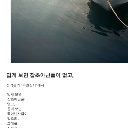
밉게 보면 잡초아닌풀이 없고,
정약용의 "목민심서"에서
밉게 보면
잡초아닌풀이
없고,
곱게 보면
꽃아닌사람이
없으되 ,
그대를