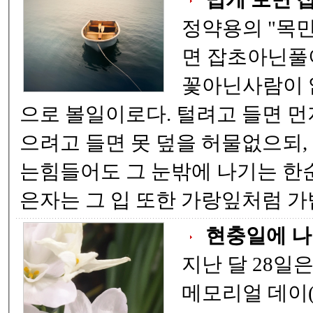
정약용의 "목민심서
면 잡초아닌풀이 없고, 곱게 보면
꽃아닌사람이 없으되 , 그대를 꽃
으로 볼일이로다. 털려고 들면 먼지 없는이 없고, 덮
으려고 들면 못 덮을 허물없으되, 누구의 눈에 들기
는힘들어도 그 눈밖에 나기는 한순간이더라. 귀가얇
은자는 그 
현충일에 나
지난 달 28일
메모리얼 데이(Mem