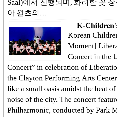
Saal)에서 진행되며, 화려한 꽃
아 왈츠의…
K-Children'
Korean Children's 
Moment] Liberation Day Open
Concert in the U.S. An
Concert” in celebration of Liberati
the Clayton Performing Arts Center 
like a small oasis amidst the heat 
noise of the city. The concert featu
Philharmonic, conducted by Park Mi