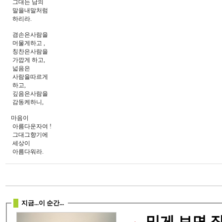
그대는 남의
말을내말처럼
하리라.
겸손은사람을
머물게하고 ,
칭찬은사람을
가깝게 하고,
넓음은
사람을따르게
하고,
깊음은사람을
감동케하니,
마음이
아름다운자여 !
그대그향기에
세상이
아름다워라.
지금...이 순간...