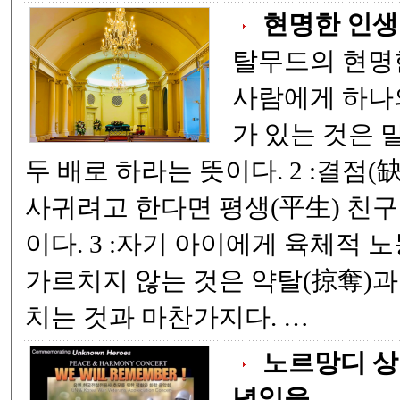
현명한 인생
탈무드의 현명한 
사람에게 하나의
가 있는 것은 
두 배로 하라는 뜻이다. 2 :결점(缺點)이 없는 친구를
사귀려고 한다면 평생(平生) 친구
이다. 3 :자기 아이에게 육체적 노동(肉體的 勞動)을
가르치지 않는 것은 약탈(掠奪)과
치는 것과 마찬가지다. …
노르망디 상
념일을 ..