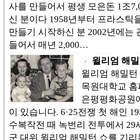
사를 만들어서 평생 모은돈 1조7,
신 분이다 1958년부터 프라스틱을 주워서 양동이를
만들기 시작하신 분 2002년에는 관정 장학 재단을 마
들어서 매년 2,000…
윌리엄 해밀
윌리엄 해밀턴 쇼
목원대학교 홈페이지 
은평평화공원에
이 있습니다. 6·25전쟁 첫 해인 1950년 9월 22일 서울
수복작전 때 녹번리 전투에서 29
군 대위 윌리엄 해밀턴 쇼를 기리