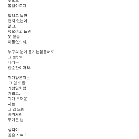
꽃으로
볼일이로다.
털려고 들면
먼지 없는이
없고,
덮으려고 들면
못 덮을
허물없으되,
누구의 눈에 들기는힘들어도
그 눈밖에
나기는
한순간이더라.
귀가얇은자는
그 입 또한
가랑잎처럼
가볍고,
귀가 두꺼운
자는
그 입 또한
바위처럼
무거운 법.
생각이
깊은 자여 !