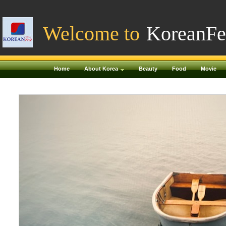
Welcome to
KoreanFe
Home
About Korea
Beauty
Food
Movie