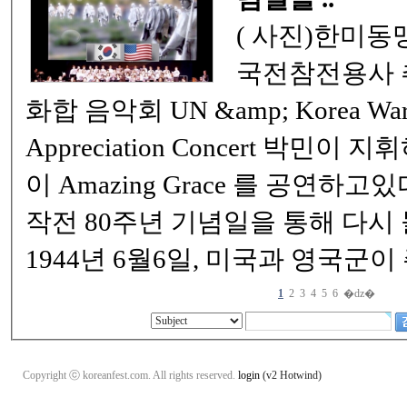
( 사진)한미동맹을 기념하고 , 한
국전참전용사 추모를 위한 평화와
화합 음악회 UN &amp; Korea War Veterans
Appreciation Concert 박민이 지휘하는 애틀랜타 필 ~
이 Amazing Grace 를 공연하고있다 . 노르망디 상륙
작전 80주년 기념일을 통해 다시
1944년 6월6일, 미국과 영국군이
1
2
3
4
5
6
�ǳ�
Copyright ⓒ koreanfest.com. All rights reserved.
login
(v2 Hotwind)