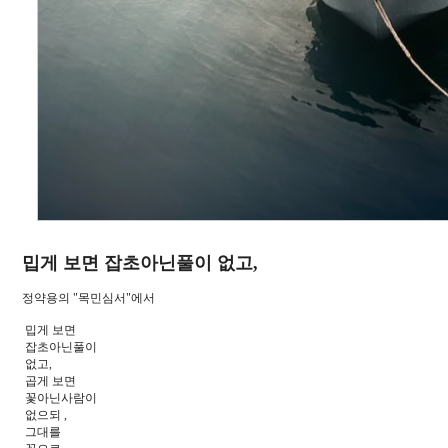
밉게 보면 잡초아닌풀이 없고,
정약용의 "목민심서"에서
밉게 보면
잡초아닌풀이
없고,
곱게 보면
꽃아닌사람이
없으되 ,
그대를