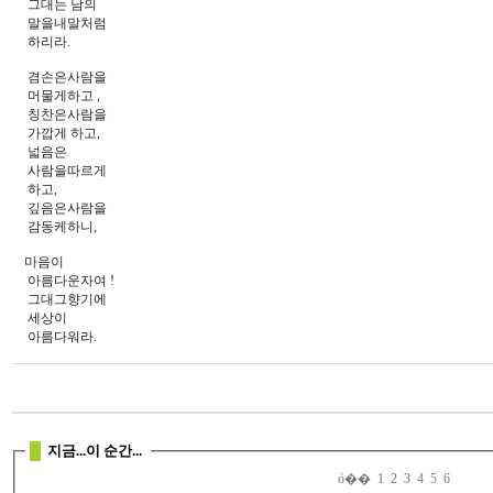
그대는 남의
말을내말처럼
하리라.
겸손은사람을
머물게하고 ,
칭찬은사람을
가깝게 하고,
넓음은
사람을따르게
하고,
깊음은사람을
감동케하니,
마음이
아름다운자여 !
그대그향기에
세상이
아름다워라.
지금...이 순간...
ó��
1
2
3
4
5
6