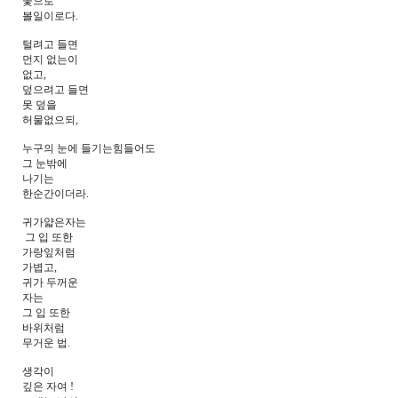
꽃으로
볼일이로다.
털려고 들면
먼지 없는이
없고,
덮으려고 들면
못 덮을
허물없으되,
누구의 눈에 들기는힘들어도
그 눈밖에
나기는
한순간이더라.
귀가얇은자는
그 입 또한
가랑잎처럼
가볍고,
귀가 두꺼운
자는
그 입 또한
바위처럼
무거운 법.
생각이
깊은 자여 !