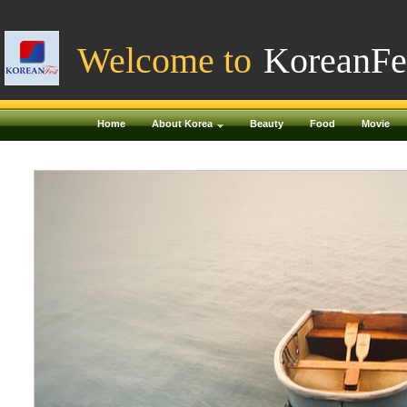
Welcome to
KoreanFe
Home
About Korea
Beauty
Food
Movie