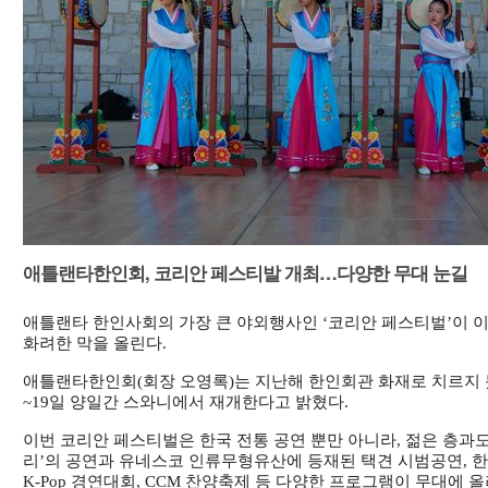
애틀랜타한인회, 코리안 페스티발 개최…다양한 무대 눈길
애틀랜타 한인사회의 가장 큰 야외행사인 ‘코리안 페스티벌’이 이
화려한 막을 올린다.
애틀랜타한인회(회장 오영록)는 지난해 한인회관 화재로 치르지 
~19일 양일간 스와니에서 재개한다고 밝혔다.
이번 코리안 페스티벌은 한국 전통 공연 뿐만 아니라, 젊은 층과도
리’의 공연과 유네스코 인류무형유산에 등재된 택견 시범공연, 한
K-Pop 경연대회, CCM 찬양축제 등 다양한 프로그램이 무대에 