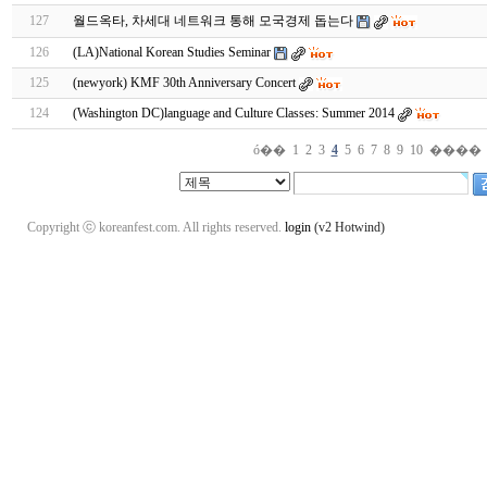
127
월드옥타, 차세대 네트워크 통해 모국경제 돕는다
126
(LA)National Korean Studies Seminar
125
(newyork) KMF 30th Anniversary Concert
124
(Washington DC)language and Culture Classes: Summer 2014
ó��
1
2
3
4
5
6
7
8
9
10
����
Copyright ⓒ koreanfest.com. All rights reserved.
login
(v2 Hotwind)