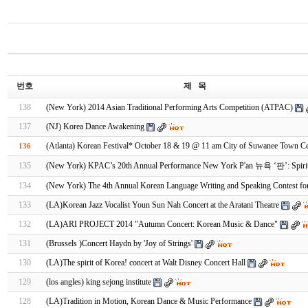
번호
제 목
138
(New York) 2014 Asian Traditional Performing Arts Competition (ATPAC)
137
(NJ) Korea Dance Awakening
(Atlanta) Korean Festival* October 18 & 19 @ 11 am City of Suwanee Town Ce
136
135
(New York) KPAC’s 20th Annual Performance New York P'an 뉴욕 ‘판’: Spirit
134
(New York) The 4th Annual Korean Language Writing and Speaking Contest f
133
(LA)Korean Jazz Vocalist Youn Sun Nah Concert at the Aratani Theatre
132
(LA)ARI PROJECT 2014 "Autumn Concert: Korean Music & Dance"
131
(Brussels )Concert Haydn by 'Joy of Strings'
130
(LA)The spirit of Korea! concert at Walt Disney Concert Hall
129
(los angles) king sejong institute
128
(LA)Tradition in Motion, Korean Dance & Music Performance