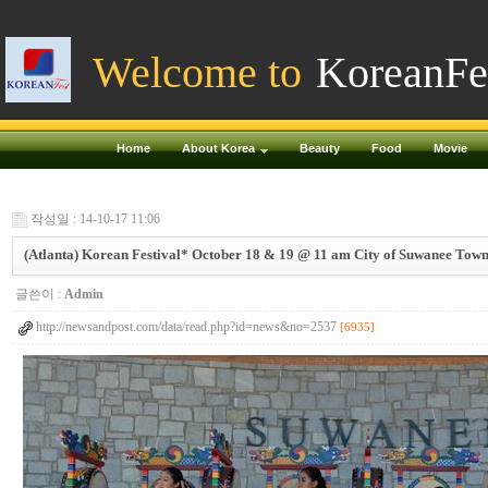
Welcome to
KoreanFe
Home
About Korea
Beauty
Food
Movie
작성일 : 14-10-17 11:06
(Atlanta) Korean Festival* October 18 & 19 @ 11 am City of Suwanee Tow
글쓴이 :
Admin
http://newsandpost.com/data/read.php?id=news&no=2537
[6935]