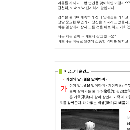
여유를 가지고 그런 순간을 맞이하면 어떨까요
천천히, 또박 또박 진지하게 말입니다...
경적을 울리며 재촉하기 전에 인내심을 가지고
정말 중요한 무언가가 당신을 기다리고 있을지도
바쁜 일상에서 잠시 모든 것을 뒤로 하고 가치
나는 지금 얼마나 바쁘게 살고 있나요?
바쁘다는 이유로 인생의 소중한 의미를 놓치고 
지금...이 순간...
가정의 달 5월을 맞이하며~
정의 달 5월을 맞이하며~ 가정이란? 부부(夫婦)를 중심으로 그 부모(父母) 나 자녀(子女)를 포함(包含)한 집단(集團)과 그
가
들이 살아가는 물리적(物理的) 공간(空間)
은 가족(家族)과 같이 살면서 가족의 소중함을 모른다. 가정은 최고(最高)의 안식처(安息處
[사
남자가
을