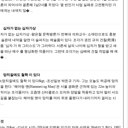
흔이 되어서야 결혼해 1남2녀를 두었다. 몇 번인가 사업 실패로 고전했지만 가
에게는 내색치 않�…
십자가 없는 십자가상
 없는 십자가상 -왕은철 문학평론가·전북대 석좌교수- 소재만으로도 충분
 슬픈데 내막을 알면 더 슬퍼지는 예술품이 있다. 조각가 권진 규의 건칠(乾漆)
 ‘십자 가 위 그리스도’가 그러하다. 서른세 살의 나이에 십자가 형을 받고 세
 떠난 예수 를 형상화한 작품이다. 그런데 조각가는 삼베에 건칠 작업을 해 예
수�…
망치질에도 철학 이 있다
;망치질에도 철학 이 있다&gt; -조선일보 박돈규 기자- 그는 오늘도 허공에 망치
을 한다. ‘해머링 맨(Hammeri ng Man)’은 서울 광화문 근처에 있는 22m 높이의
 조각품이다. 요즘엔 산타클로스 모자와 양말을 착용하고 있어 멀리 서도
잡는다. 해머링 맨이 망치를 머리 위로 올렸다가 내리기까지 걸리는 시
간…
 것
명은 38세라고 한다. 1992