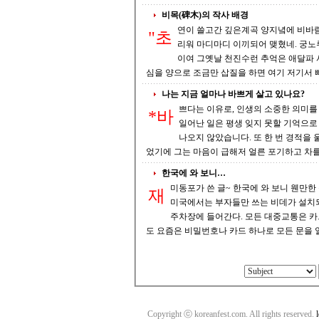
비목(碑木)의 작사 배경
연이 쓸고간 깊은계곡 양지녘에 비바람 긴세월로 이름모를 이름모를 비목이여 머어언 고향 초동친구 두고온 하늘가 그
"초
리워 마디마디 이끼되어 맺혔네. 궁노루 산울림 달빛타고 달빛타고 흐르는 밤 홀로선 적막감에 울어지친 울어지친 비목
이여 그옛날 천진수런 추억은 애달파 서러움 알알이 돌이 되어 
심을 양으로 조금만 삽질을 하
나는 지금 얼마나 바쁘게 살고 있나요?
쁘다는 이유로, 인생의 소중한 의미를 놓치는 것은 아닌지* 어느 날, 택시기
*바
일어난 일은 평생 잊지 못할 기억으로 남았습니다. 여느 때와 같이 콜을 받고 해당 주소
나오지 않았습니다. 또 한 번 경적을 울렸지만 여전히 아무런 기척이 없었습니다. 이 손님이 그 날 교대 전 마지막 콜이
었기에 그는 마음이 급해저 얼른 포기하고 차
한국에 와 보니…
미동포가 쓴 글~ 한국에 와 보니 웬만한 동네는 모두 고층 아파트가 되어있다. 가정집뿐만 아니라 심지어 공중화장실에도
재
미국에서는 부자들만 쓰는 비데가 설치되었고, 주차티켓을 뽑는 그런 촌스런 행동은 하지 않고 우
주차장에 들어간다. 모든 대중교통은 카드 하나로 해결되고, 집에 앉아서 롯데리아 햄버거를 배달시켜 먹고, 어느 집을 가
Copyright ⓒ koreanfest.com. All rights reserved.