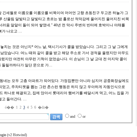
쌓였네." 40년 전 막사 주변의 빈터에 호박이나 야채를
면 여기 저기서 뼈가 나오고 …
사가 콜을 받았습니다. 그리고 그 날 그에게
로 가서 경적을 울렸지만 아무도
를 돌릴까하다가 일단 문으로 가…
아하게 자동인식으로
도 요즘은 비밀번호나 카드 하나로 모든 문을 열고 들어간다. …
ó��
1
2
3
4
5
6
�ǳ�
and
or
login
(v2 Hotwind)