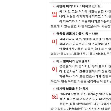
폭탄이 여기! 저기 ! 터지고 있어요.
써 2시간. 그는 거리에 서있는 빨간 차
벌
니다. 폭탄은 여기저기서 터지고 머리 
이 악화되자 키이우를 떠나기로 마음먹었습니다. 하지
도로에 서 있는 빨간 차 한 대였습니다. 시동장
영웅을 외롭게 만들지 않는 나라
국의 애국자 예우/ 영웅을 외롭게 만들지 않는 나라! 바로 이런 것이 미국을 세계 최강국으로
미
상의 어떤 나라보다도 많은 국방비 예산을 쓰면서 막강한
만들어진 무기들은 타국은 흉내 낼 수 없을 정도의 엄청난 것들이다. 
엄청난 
어느 할머니가 양로원에서
글은 할머니의 글이지만, 우리 모두의 현재 이거나, 미래라고 생각
이
다. 간호사들이 조촐한 할머니의 짐을 정리하다가 "이" 편지를 발견 하게 되었다. 편지 내용에 감동받은 간호사 들이 이 편
지를 복사 하여 모든 간호사 에게 전달 하였다. 한 간호사는 이 편지를 정신 건강협회 뉴스지의 "크리스 마스" 판에 실리게
마지막 날들을 위한 용기
t;마지막 날들을 위한 용기&gt; 많은 사람이 자신이 무엇을 원하는지 모른 채 살아간다. 죽음을 앞두었을 때야 비로소 평
&l
생 진정으로 하고 싶었던 일이 떠오르기도 한다. 말기 환자들이 세상을 떠나기 전 후회하는 말은 ‘
원하는 삶을 살았더라면’ ‘내가 그렇게 
속 연락하고 지냈더라면’ ‘나 자신에게 더 많