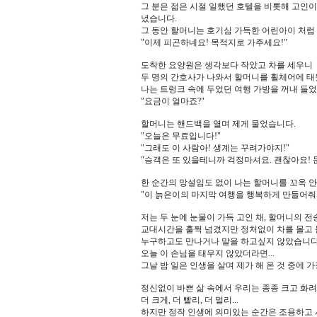
그 분은 젊은 시절 일했던 호텔을 비롯해 고인이 
녔습니다.
그 동안 할머니는 호기심 가득한 어린아이 처
"이제 피곤하네요! 목적지로 가주세요!"
도착한 요양원은 생각보다 작았고 차를 세우니
두 명의 간호사가 나와서 할머니를 휠체어에 
나는 트렁크 속에 두었던 여행 가방을 꺼내 들
"요금이 얼마죠?"
할머니는 핸드백을 열며 제게 물었습니다.
"오늘은 무료입니다!"
"그래도 이 사람아! 생계는 꾸려가야지!"
"승객은 또 있을테니까 걱정마셔요. 괜찮아요! 
한 순간의 망설임도 없이 나는 할머니를 꼬옥 안
"이 늙은이의 마지막 여행을 행복하게 만들어줘
저는 두 눈에 눈물이 가득 고인 채, 할머니의 
교대시간을 훌쩍 넘겼지만 정처없이 차를 몰고
누구하고도 만나거나 말을 하고싶지 않았습니다
오늘 이 손님을 태우지 않았더라면...
그날 밤 일은 인생을 살며 제가 해 온 것 중에 
정신없이 바쁜 삶 속에서 우리는 종종 크고 화
더 크게, 더 빨리, 더 멀리...
하지만 정작 인생에 의미있는 순간은 조용하고