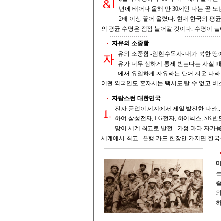
&l
년에 태어나 올해 만 30세인 나는 곧 노년기에 들어서는 셈이 다. 위생과
2배 이상 끌어 올렸다. 현재 한국의 평균 기대수명은 83.5세다. 나날이 빨
의 평균 수명은 점점
자유의 소중함
유의 소중함 -임현수목사- 내가 북한 땅에서 뼈저리게 배운 것은 자유의 소중함이다 북한 주민들이 가장 불쌍한 것은 자
자
유가 너무 심하게 통제 받는다는 사실 때문이다. 북한은 심지어 라진(북한) 핫산(러시아) 훈춘(중국)
에서 유일하게 자유라는 단어 지운 나라이다 공산주의 국가에서 가장 거슬리는 단어가 자유라는 단어이다 
어떤 외국인도 혼자서는 택시도 탈 수 없고 버
자랑스런 대한민국
전자 공업이 세계에서 제일 발전한 나라.. 특히 반도체는 물론이고 가전 제품 (냉장고, TV, 세탁기, 에어컨, 청소기)를 비
1.
하여 삼성전자, LG전자, 하이넥스, SK반도체에서
망이 세계 최고로 발전.. 가정 마다 자가용 승용차는 물론 시장, 교통 (버스, 택시, 열차) 도로, 식당, 편의점(마트), 지하철이
세계에서 최고.. 은행 카드 한장만 가지면 한국
미
는
졸업
의 거물
하