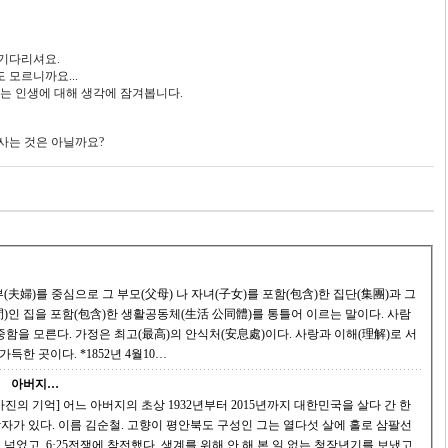
?
 기다리셔요.
 모르니까요...
있는 인생에 대해 생각에 잠겨봅니다.
사는 것은 아닐까요?
인 집을 포함(包含)한 생활공동체(生活 公同體)를 통틀어 이르는 말이다. 사람
)이다. 사랑과 이해(理解)로 서
로를 감싸준다. 대가없는 희생(犧牲)과 베품이 가득한 곳이다. *1852년 4월10…
아버지…
진의 기억] 어느 아버지의 초상 1932년부터 2015년까지 대한민국을 살다 간 한
 있다. 이름 김순철. 고향이 평안북도 구성인 그는 열다섯 살에 홀로 삼팔선
 넘었고, 6·25전쟁에 참전했다. 생계를 위해 안 해 본 일 없는 청장년기를 보냈고