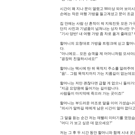
시간이 꽤 지나 문이 열렸고 90이상 되어 보이
손에는 작은 여행 가방을 들고계셨고 문이 조금 
집 안에는 사람 산 흔적이 싹 지워진듯 모든 가
단지 사진과 기념품이 넘쳐나는 상자 하나만 구
"기사 양반! 내 여행 가방 좀 차로 옮겨 줄래요?
할머니의 요청대로 가방을 트렁크에 싣고 할머
다.
"아니에요... 모든 승객을 제 어머니처럼 모셔야죠
"굉장히 친절하시네요!"
할머니는 택시에 탄 뒤 목적지 주소를 알려주며
"음!... 그럼 목적지까지 가는 지름길이 없는데
할머니는 저만 괜찮다면 급할 게 없으니 돌아가
"지금 요양원에 들어가는 길이랍니다.
사람들이 마지막에 죽으러 가는 곳이죠!"
할머니는 부드러운 어조로 말을 이어 가셨습니다
"의사가 말하길 제에게 남은 시간이 얼마 없다고
그 말을 듣는 순간 저는 재빨리 미터기를 껐었습
"어디 가 보고 싶은 데 없으세요?"
저는 그 후 두 시간 동안 할머니와 함께 시내 