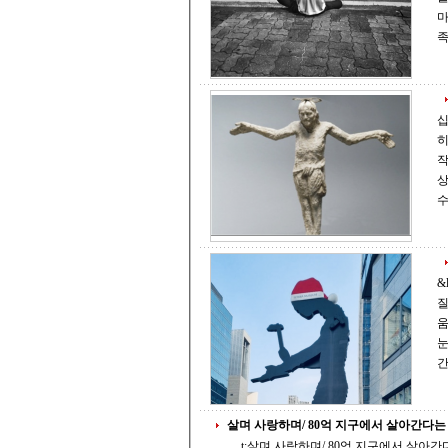
마
족
십자가
히
작품
상을
&lt
질
움직이는
눈길을 붙
살며 사랑하며/ 80억 지구에서 살아간다는
t;살며 사랑하며/ 80억 지구에서 살아간다는 것&gt; -김선오 시인- DNA에 입력된 인간의 자연 수