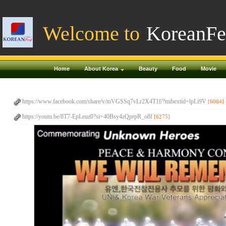
Welcome to
KoreanFe
Home
About Korea
Beauty
Food
Movie
https://www.facebook.com/share/v/mVGSSq7vLr2X4T1f/?mibextid=lpLi9V
[6064]
https://youtu.be/8T7-EpLeuz0?si=40Bsy4zQprpR_o8f
[6275]