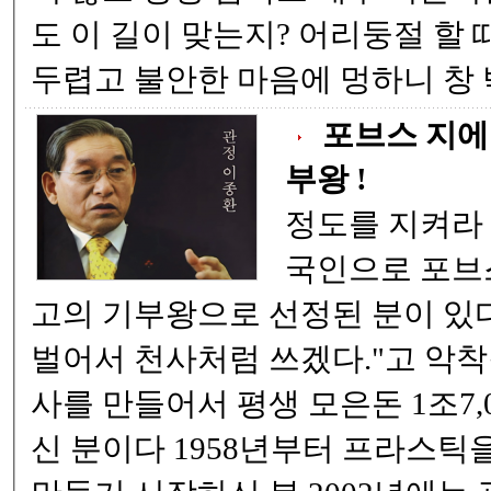
도 이 길이 맞는지? 어리둥절 할 때가 많습니다. 때론
두렵고 불안한 마음에 멍하
포브스 지에
부왕 !
정도를 지켜라 
국인으로 포브
고의 기부왕으로 선정된 분이 있다. "평생 거지 
벌어서 천사처럼 쓰겠다."고 악착
사를 만들어서 평생 모은돈 1조7,
신 분이다 1958년부터 프라스틱을 주워서 양동이를