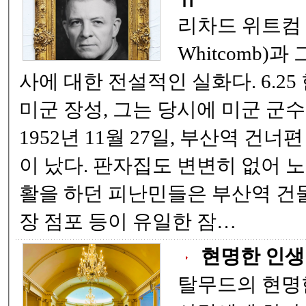
리차드 위트컴 장군
Whitcomb)
사에 대한 전설적인 실화다. 6.25 한국전쟁에 참전한
미군 장성, 그는 당시에 미군 군수사령관이었다.
1952년 11월 27일, 부산역 건너
이 났다. 판자집도 변변히 없어 노숙자에 가까운 생
활을 하던 피난민들은 부산역 건
장 점포 등이 유일한 잠…
현명한 인생
탈무드의 현명한 