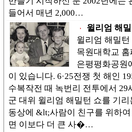
만들기 시작하신 분 2002년에는 관정 장학 재단을 마
들어서 매년 2,000…
윌리엄 해밀
윌리엄 해밀턴 쇼
목원대학교 홈페이지 
은평평화공원에
이 있습니다. 6·25전쟁 첫 해인 1950년 9월 22일 서울
수복작전 때 녹번리 전투에서 29
군 대위 윌리엄 해밀턴 쇼를 기리
동상에 &lt;사람이 친구를 위하여
면 이보다 더 큰 사�…