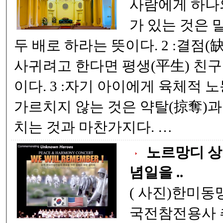
사람에게 하나의
가 있는 것은 
두 배로 하라는 뜻이다. 2 :결점(缺點)이 없는 친구를
사귀려고 한다면 평생(平生) 친구
이다. 3 :자기 아이에게 육체적 노동(肉體的 勞動)을
가르치지 않는 것은 약탈(掠奪)과
치는 것과 마찬가지다. …
노르망디 상
념일을 ..
( 사진)한미동맹을 기념하고 , 한
국전참전용사 추모를 위한 평화와