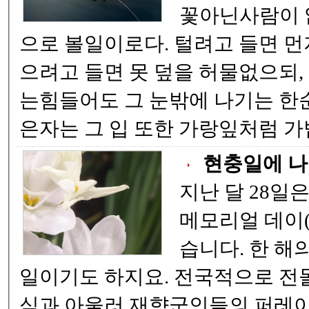
꽃아닌사람이 없으되 , 그대를 꽃
으로 볼일이로다. 털려고 들면 먼지 없는이 없고, 덮
으려고 들면 못 덮을 허물없으되, 누구의 눈에 들기
는힘들어도 그 눈밖에 나기는 한순간이더라. 귀가얇
은자는 그 
현충일에 나
지난 달 28일
메모리얼 데이(Mem
습니다. 한 해의 첫번째 국가공휴
일이기도 하지요. 전국적으로 전몰장병을 위한 추모
식과 아울러 재향군인들의 퍼레이드도 있었습니다.