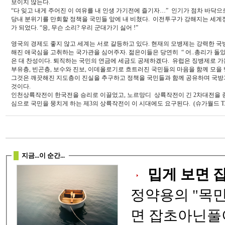
보이지 않는다.
“다 잊고 내게 주어진 이 여유를 내 인생 가기전에 즐기자…” 인기가 점차 바닥으
당내 분위기를 만회할 정책을 국민들 앞에 내 비쳤다. 이전투구가 강해지는 세계
가 되었다. “응, 무슨 소리? 우리 군대가기 싫어 !”
영국의 경제도 좋지 않고 세계는 서로 갈등하고 있다. 현재의 모병제는 강력한 국방
해진 애국심을 고취하는 국가관을 심어주자. 젊은이들은 당연히 “ 어..총리가 돌았나 
은 대 찬성이다. 퇴직하는 국민의 연금에 세금도 공제하겠다. 유럽은 징병제로 가
부유층, 빈곤층, 보수와 진보, 이데올로기로 흐트러진 국민들의 마음을 함께 모을
그것은 깨끗해진 지도층이 진실을 추구하고 정책을 국민들과 함께 공유하며 국방
것이다.
인천상륙작전이 한국전을 승리로 이끌었고, 노르망디 상륙작전이 긴 2차대전을 종
심으로 국민을 뭉치게 하는 제3의 상륙작전이 이 시대에도 요구된다. (슈가월드 T.V. 참조
지금...이 순간...
정약용의 "목민심서
면 잡초아닌풀이 없고, 곱게 보면