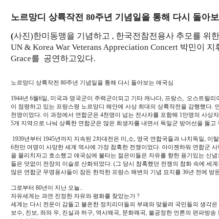
노르망디 상륙작전 80주년 기념일을 통해 다시 돌아
(
사진)한미동맹을
기념하고
,
한국전참전용사
추모를
위
UN & Korea War Veterans Appreciation Concert
박민이
지
Grace
를
공연하고있다
.
노르망디 상륙작전 80주년 기념일을 통해 다시 돌아보는 애국심
1944년 6월6일, 미국과 영국군이 주력군이되고 기타 캐나다, 프랑스, 오스트랄리
이 점령하고 있는 프랑스령 노르망디 해안에 사상 최대의 상륙작전을 감행했다. 연
천명이었다. 이 과정에서 연합군은 4천명이 넘는 전사자를 포함해 1만명의 사상
5개 지역으로 나눠 상륙한 연합군은 많은 희생자를 내면서 독일군 방어선을 뚫고 
1939년부터 1945년까지 지속된 2차대전은 미,소, 영국 연합국들과 나치독일,
6천만 여명이 사망한 세계 역사에 가장 참혹한 전쟁이었다. 아이젠하워 연합군 
을 물리치자고 호소했고 애국심에 불타는 젊은이들은 자유를 향한 용기있는 신념
들은 덧없이 전장의 이슬로 산화되었다. (그 당시 참혹했던 전쟁의 참화 속에 세
많은 연합군 무명용사들이 잠든 한적한 프랑스 해변의 기념 묘지를 36년 전에 방문
그로부터 80년이 지난 오늘..
자유세계는 과연 진정한 자유와 평화를 찾았는가 ?
세계는 다시 전운이 감돌고 불온한 정치리더들의 부패와 맞물려 국민들의 생각은
보수, 진보, 좌와 우, 진실과 허구, 역사왜곡, 문화왜곡, 불공정한 언론의 편파방